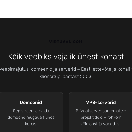
VIRTUAAL.COM
Kõik veebiks vajalik ühest kohast
Veebimajutus, domeenid ja serverid – Eesti ettevõte ja kohali
klienditugi aastast 2003.
Domeenid
VPS-serverid
Registreeri ja halda
Privaatserver suurematele
domeene mugavalt ühes
projektidele – rohkem
kohas.
võimsust ja vabadust.