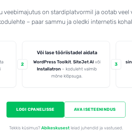
u veebimajutus on stardiplatvormil ja ootab veel 
kodulehte – paar sammu ja oledki internetis kohal
Või lase tööriistadel aidata
ta
WordPress Toolkit
,
SiteJet AI
või
si
2
3
i
Installatron
– koduleht valmib
mõne klõpsuga.
LOGI CPANELISSE
AVA ISETEENINDUS
Tekkis küsimus?
Abikeskusest
leiad juhendid ja vastused.