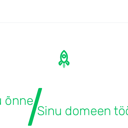
u õnne
Sinu domeen tö