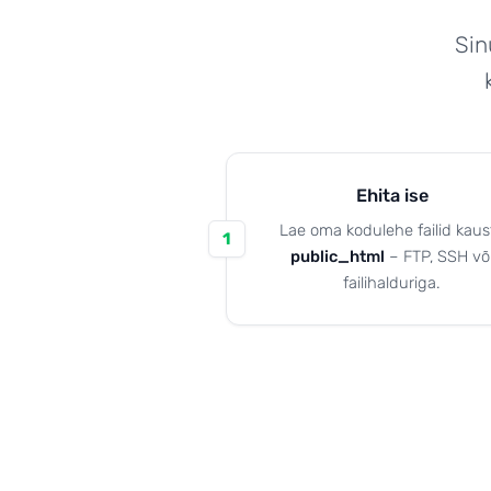
Sin
Kuidas edasi?
Ehita ise
Lae oma kodulehe failid kaus
1
public_html
– FTP, SSH võ
failihalduriga.