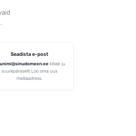
vaid
.
Seadista e-post
nunimi@sinudomeen.ee
kõlab ju
suurepäraselt! Loo oma uus
meiliaadress.